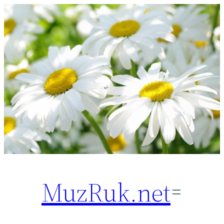
Перейти
к
содержимому
MuzRuk.net