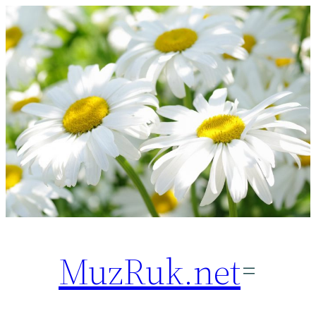
Перейти
к
содержимому
MuzRuk.net