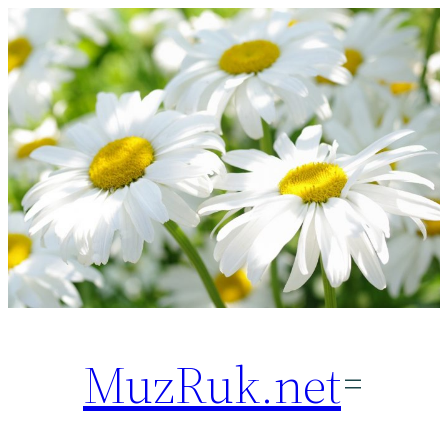
Перейти
к
содержимому
MuzRuk.net