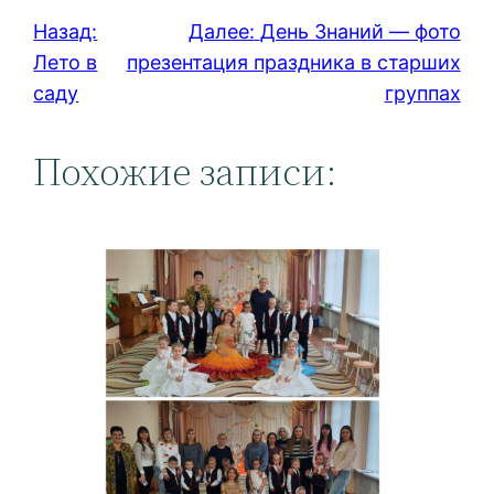
Назад:
Далее:
День Знаний — фото
Лето в
презентация праздника в старших
саду
группах
Похожие записи: