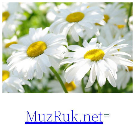
Перейти
к
содержимому
MuzRuk.net