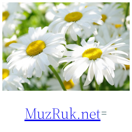
Перейти
к
содержимому
MuzRuk.net