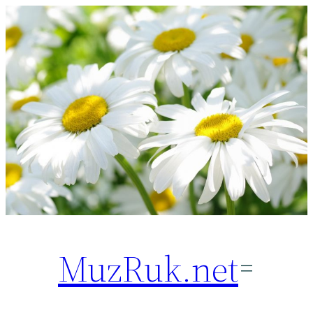
Перейти
к
содержимому
MuzRuk.net