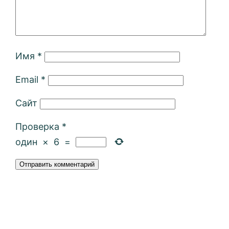
Имя
*
Email
*
Сайт
Проверка
*
один
×
6
=