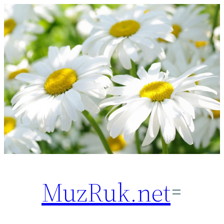
Перейти
к
содержимому
MuzRuk.net