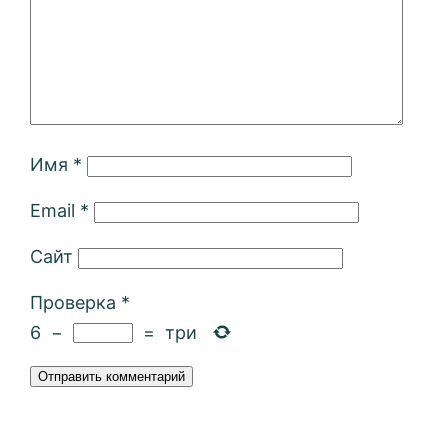
Имя
*
Email
*
Сайт
Проверка
*
6
−
=
три