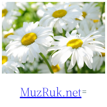
Перейти
к
содержимому
MuzRuk.net