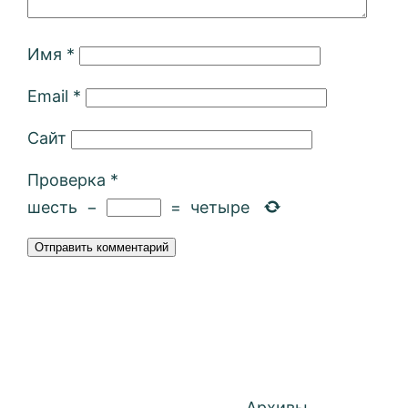
Имя
*
Email
*
Сайт
Проверка
*
шесть
−
=
четыре
Архивы