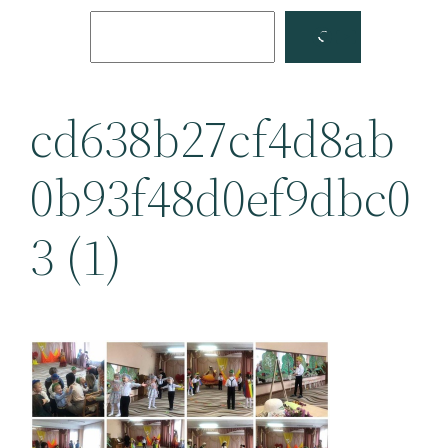
Поиск
Facebook
YouTube
cd638b27cf4d8ab
0b93f48d0ef9dbc0
3 (1)