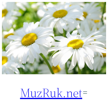
Перейти
к
содержимому
MuzRuk.net