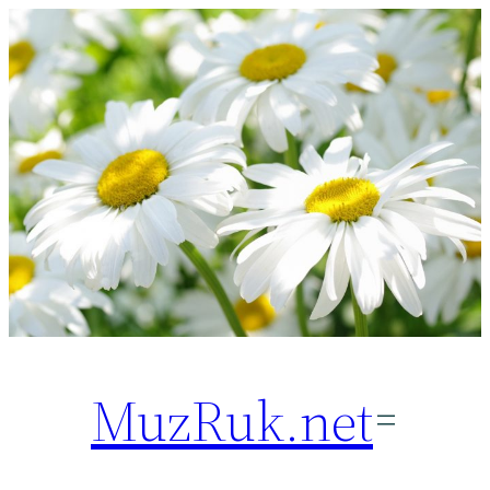
Перейти
к
содержимому
MuzRuk.net