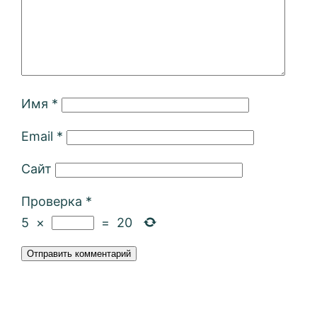
Имя
*
Email
*
Сайт
Проверка
*
5
×
=
20