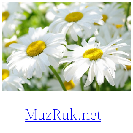
Перейти
к
содержимому
MuzRuk.net