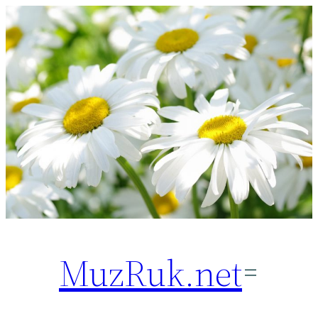
Перейти
к
содержимому
MuzRuk.net