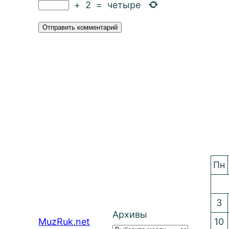
+
2
=
четыре
Пн
3
Архивы
MuzRuk.net
10