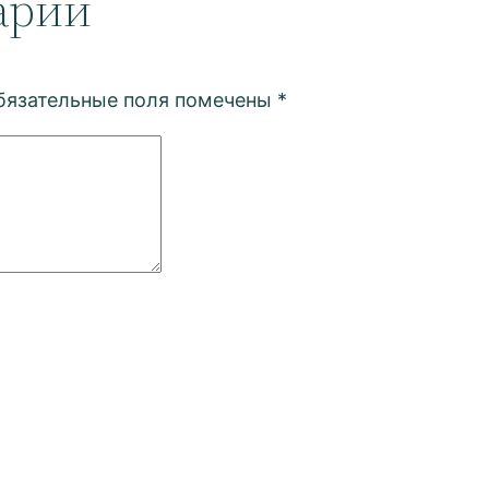
арий
бязательные поля помечены
*