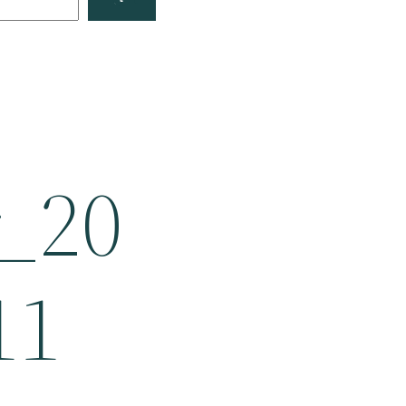
_20
11