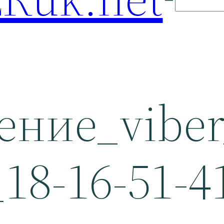
ение_viber
_18-16-51-4