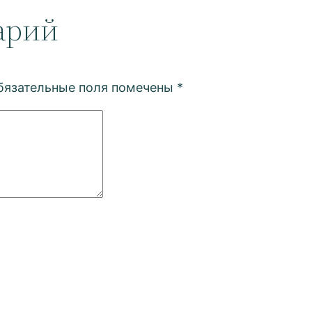
арий
бязательные поля помечены
*