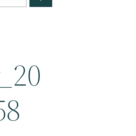
_20
58