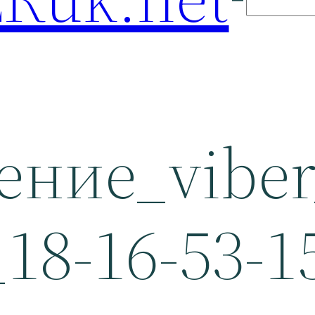
ение_viber
_18-16-53-1