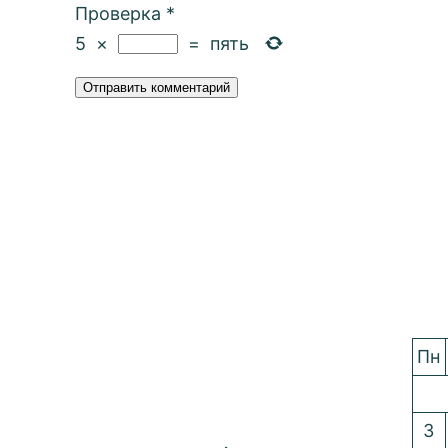
Проверка
*
5
×
=
пять
Пн
3