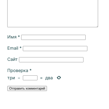
Имя
*
Email
*
Сайт
Проверка
*
три
−
=
два