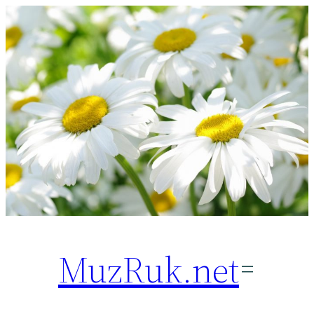
Перейти
к
содержимому
MuzRuk.net