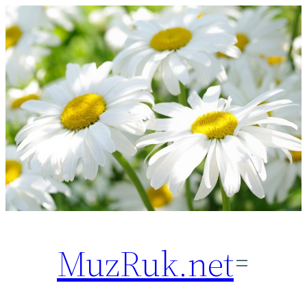
Перейти
к
содержимому
MuzRuk.net