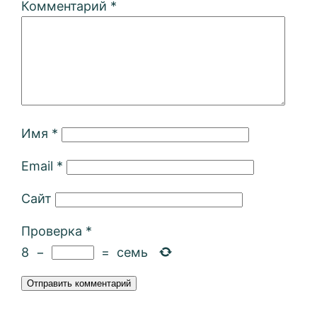
Комментарий
*
Имя
*
Email
*
Сайт
Проверка
*
8
−
=
семь