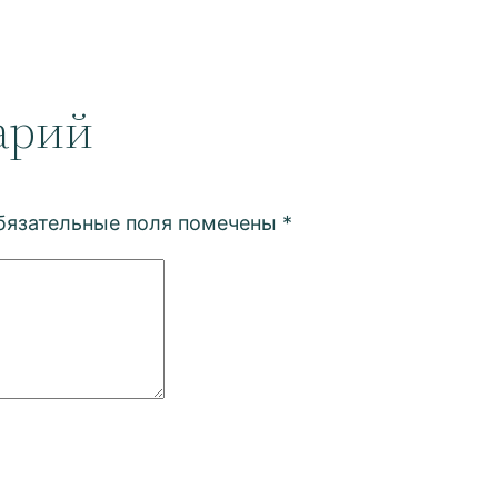
арий
бязательные поля помечены
*