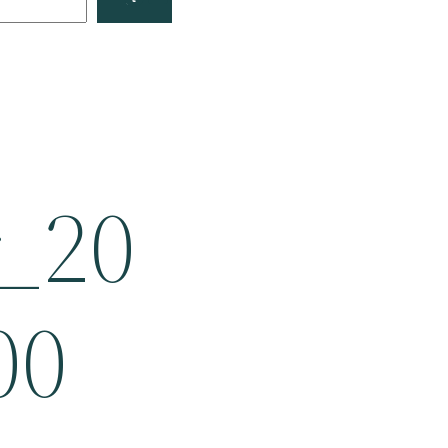
_20
00