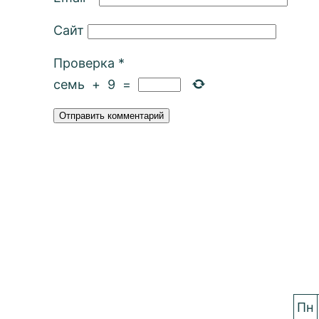
Сайт
Проверка
*
семь
+
9
=
Пн