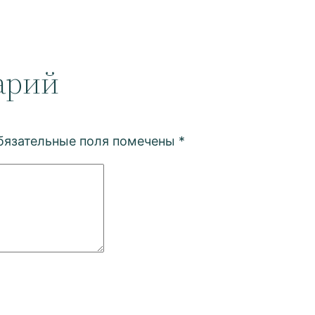
арий
бязательные поля помечены
*