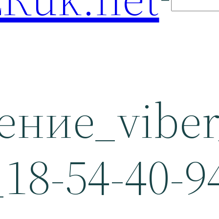
ение_viber
_18-54-40-9