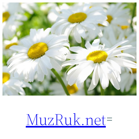
Перейти
к
содержимому
MuzRuk.net