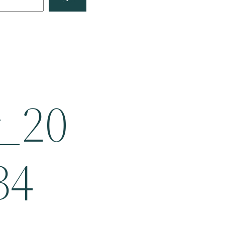
_20
34