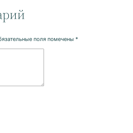
арий
бязательные поля помечены
*