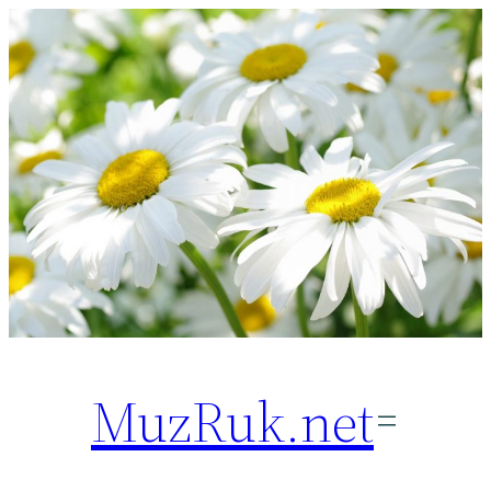
Перейти
к
содержимому
MuzRuk.net