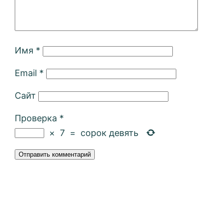
Имя
*
Email
*
Сайт
Проверка
*
×
7
=
сорок девять