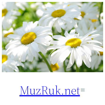
Перейти
к
содержимому
MuzRuk.net