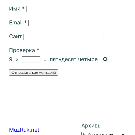
Имя
*
Email
*
Сайт
Проверка
*
9
×
=
пятьдесят четыре
Архивы
MuzRuk.net