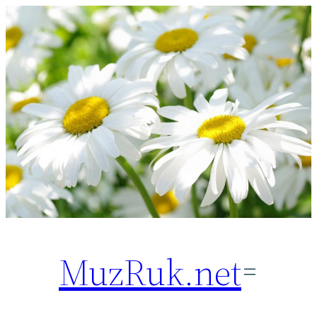
Перейти
к
содержимому
MuzRuk.net