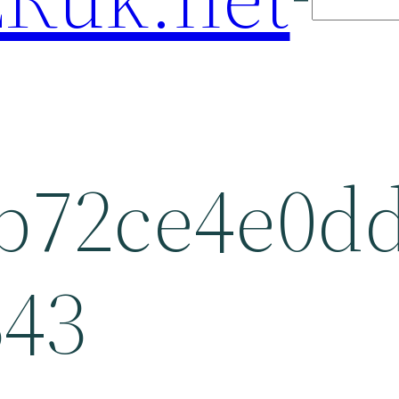
b72ce4e0dd
343