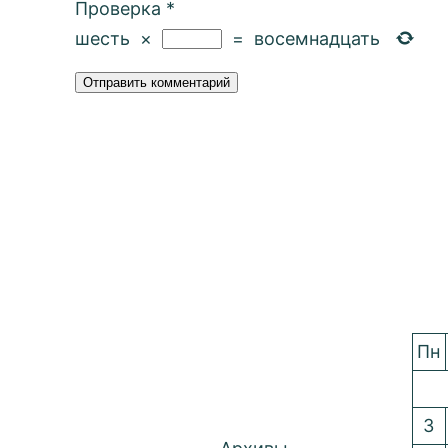
Проверка
*
шесть
×
=
восемнадцать
Пн
3