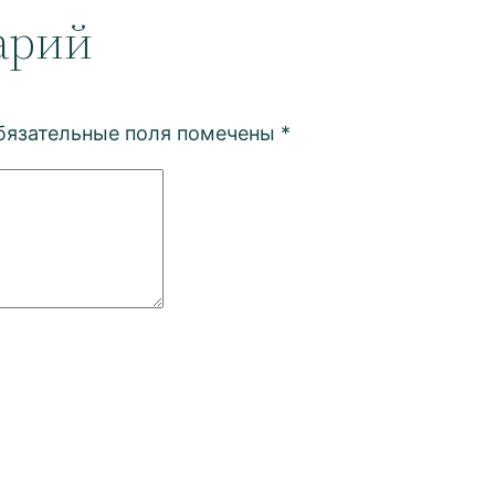
арий
бязательные поля помечены
*