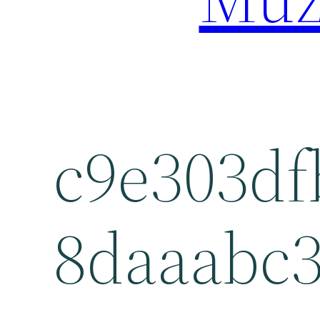
c9e303df
8daaabc