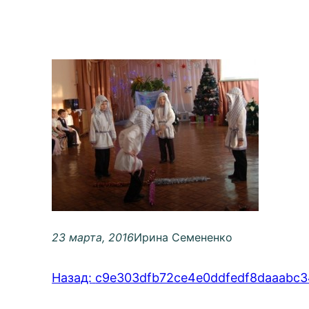
23 марта, 2016
Ирина Семененко
Назад:
c9e303dfb72ce4e0ddfedf8daaabc