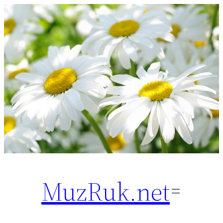
Перейти
к
содержимому
MuzRuk.net