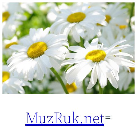
Перейти
к
содержимому
MuzRuk.net