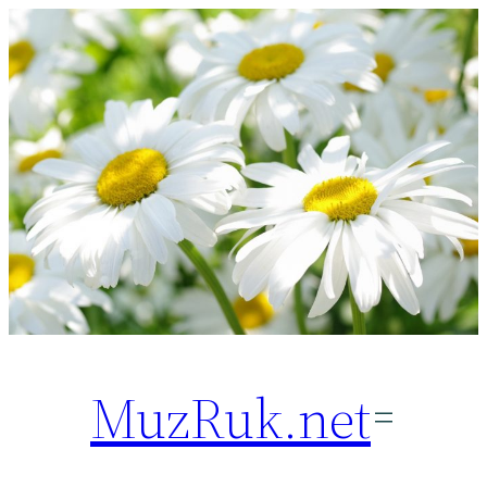
Перейти
к
содержимому
MuzRuk.net