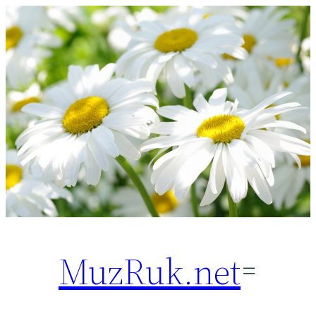
Перейти
к
содержимому
MuzRuk.net