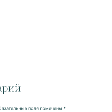
арий
бязательные поля помечены
*