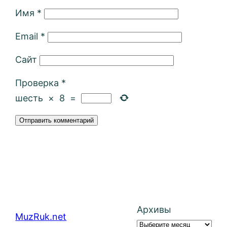
Имя
*
Email
*
Сайт
Проверка
*
шесть
×
8
=
Архивы
MuzRuk.net