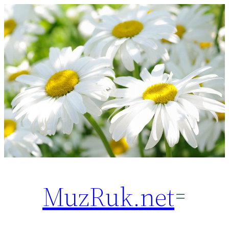
Перейти
к
содержимому
MuzRuk.net