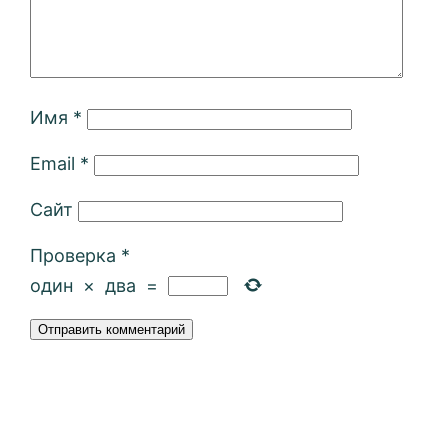
Имя
*
Email
*
Сайт
Проверка
*
один
×
два
=