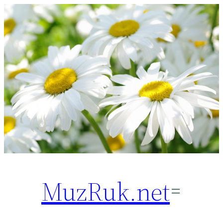
Перейти
к
содержимому
MuzRuk.net