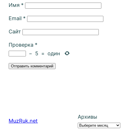
Имя
*
Email
*
Сайт
Проверка
*
−
5
=
один
Архивы
MuzRuk.net