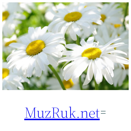
Перейти
к
содержимому
MuzRuk.net