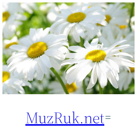
Перейти
к
содержимому
MuzRuk.net