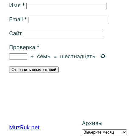
Имя
*
Email
*
Сайт
Проверка
*
+
семь
=
шестнадцать
Архивы
MuzRuk.net