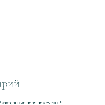
арий
бязательные поля помечены
*