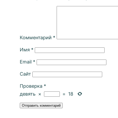
Комментарий
*
Имя
*
Email
*
Сайт
Проверка
*
девять
×
=
18