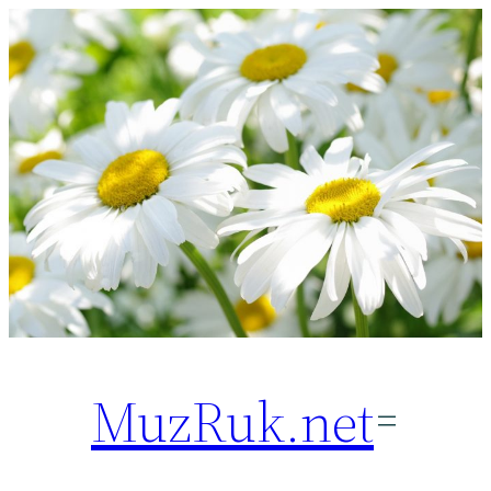
Перейти
к
содержимому
MuzRuk.net