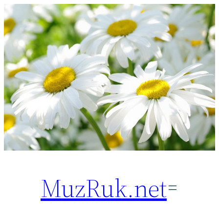
Перейти
к
содержимому
MuzRuk.net