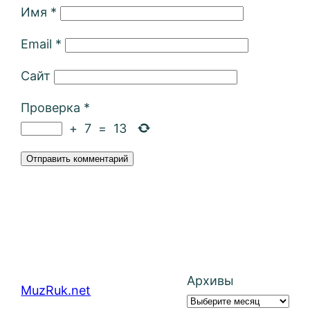
Имя
*
Email
*
Сайт
Проверка
*
+
7
=
13
Архивы
MuzRuk.net