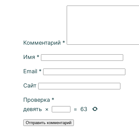
Комментарий
*
Имя
*
Email
*
Сайт
Проверка
*
девять
×
=
63