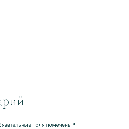
арий
бязательные поля помечены
*