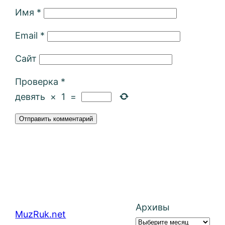
Имя
*
Email
*
Сайт
Проверка
*
девять
×
1
=
Архивы
MuzRuk.net