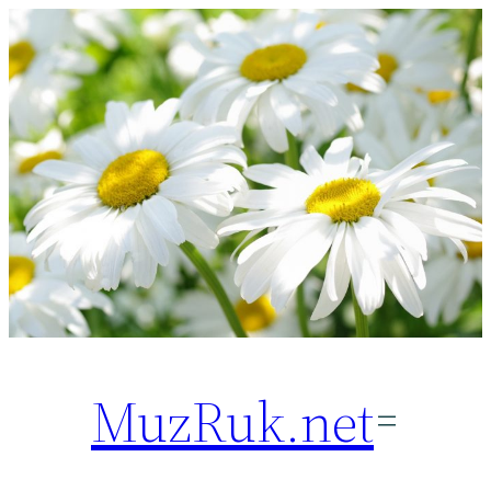
Перейти
к
содержимому
MuzRuk.net