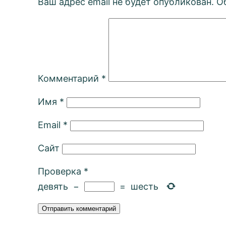
Ваш адрес email не будет опубликован.
О
Комментарий
*
Имя
*
Email
*
Сайт
Проверка
*
девять
−
=
шесть