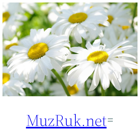
Перейти
к
содержимому
MuzRuk.net