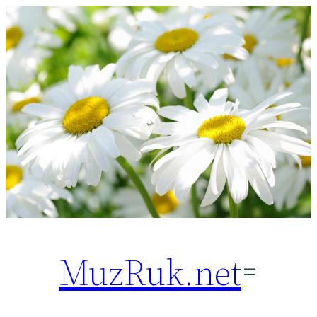
Перейти
к
содержимому
MuzRuk.net