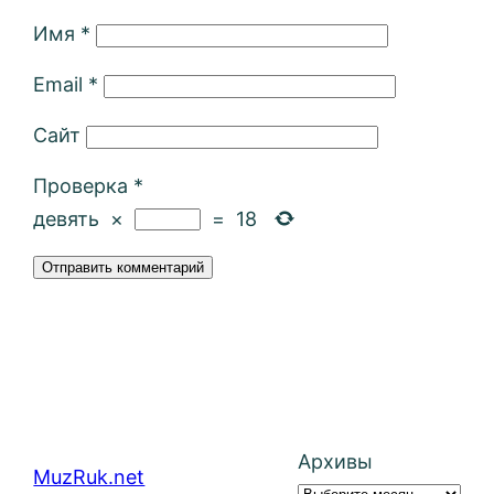
Имя
*
Email
*
Сайт
Проверка
*
девять
×
=
18
Архивы
MuzRuk.net