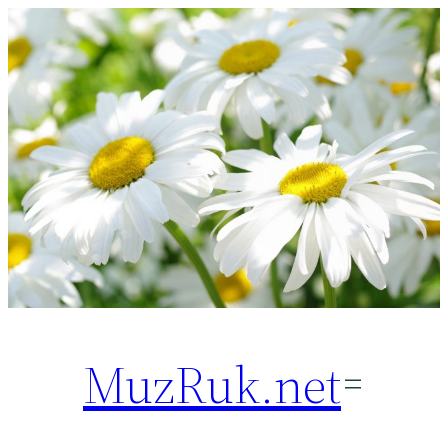
Перейти
к
содержимому
MuzRuk.net