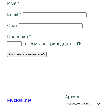
Имя
*
Email
*
Сайт
Проверка
*
+
семь
=
тринадцать
Архивы
MuzRuk.net