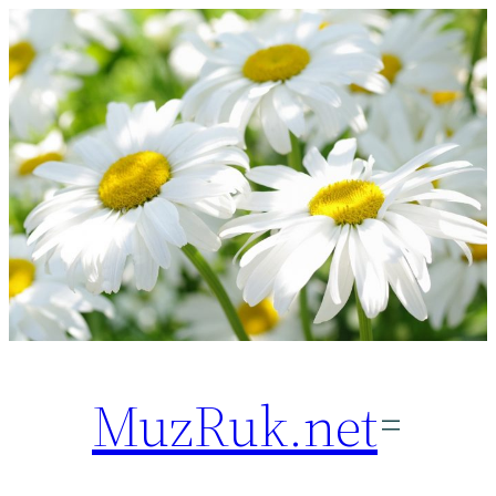
Перейти
к
содержимому
MuzRuk.net