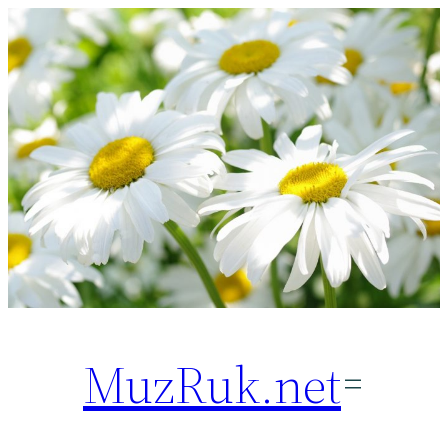
Перейти
к
содержимому
MuzRuk.net