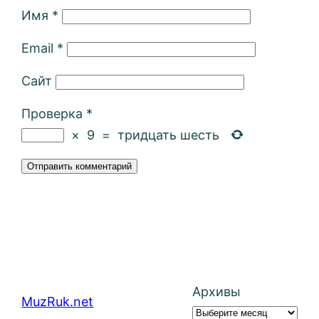
Имя
*
Email
*
Сайт
Проверка
*
×
9
=
тридцать шесть
Архивы
MuzRuk.net