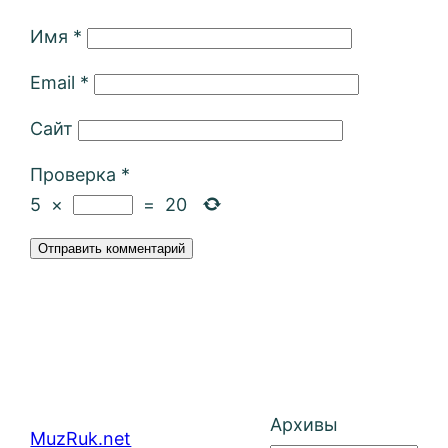
Имя
*
Email
*
Сайт
Проверка
*
5
×
=
20
Архивы
MuzRuk.net