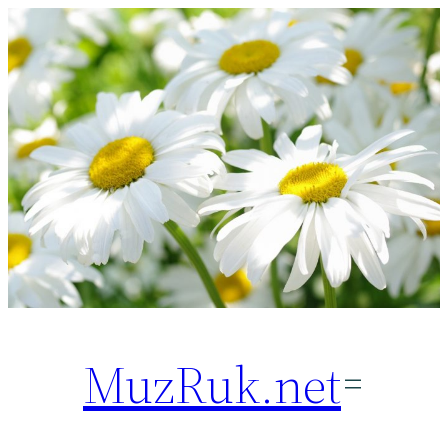
Перейти
к
содержимому
MuzRuk.net