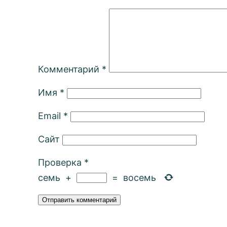
Комментарий
*
Имя
*
Email
*
Сайт
Проверка
*
семь
+
=
восемь