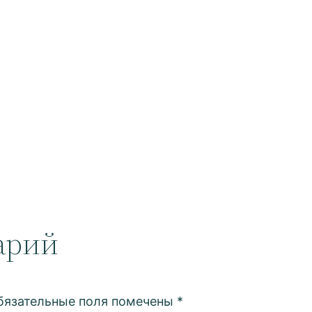
арий
бязательные поля помечены
*