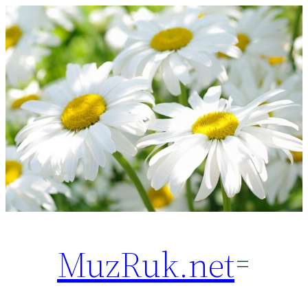
Перейти
к
содержимому
MuzRuk.net