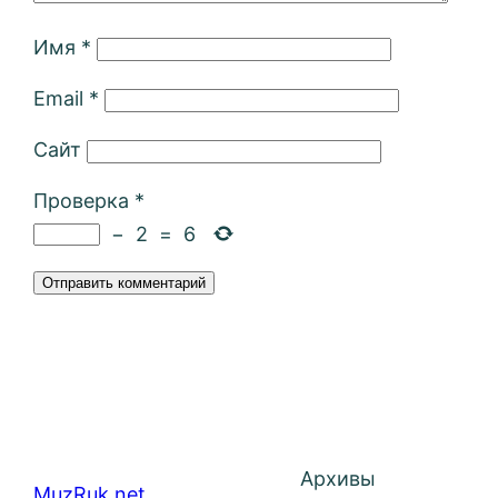
Имя
*
Email
*
Сайт
Проверка
*
−
2
=
6
Архивы
MuzRuk.net