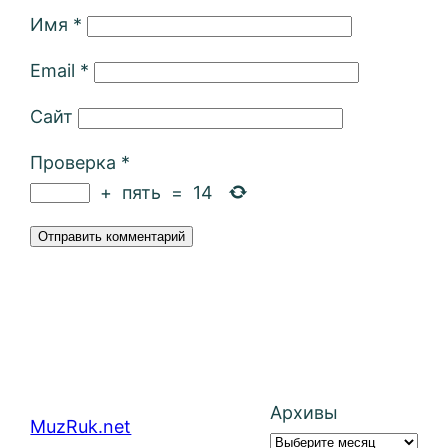
Имя
*
Email
*
Сайт
Проверка
*
+
пять
=
14
Архивы
MuzRuk.net