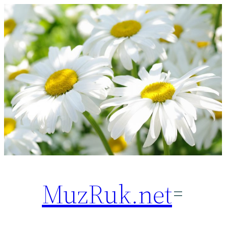
Перейти
к
содержимому
MuzRuk.net