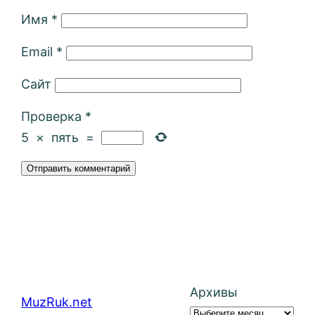
Имя
*
Email
*
Сайт
Проверка
*
5
×
пять
=
Архивы
MuzRuk.net