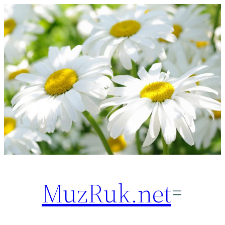
Перейти
к
содержимому
MuzRuk.net