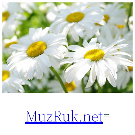
Перейти
к
содержимому
MuzRuk.net